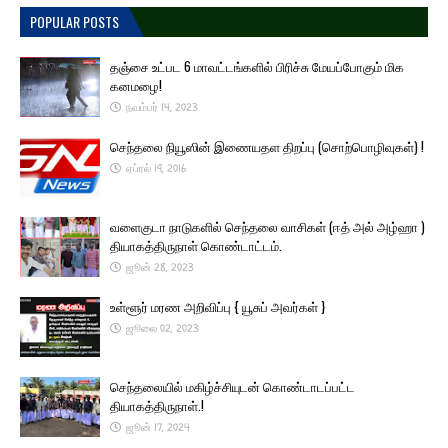
POPULAR POSTS
தஞ்சை உட்பட 6 மாவட்டங்களில் பிரிச்சு மேயப்போகும் மிக
கனமழை!
நவம்பர் 14, 2023
செந்தலை நியூஸின் இணையதள திறப்பு (சொற்பொழிவுகள்) !
ஏப்ரல் 19, 2016
வளைகுடா நாடுகளில் செந்தலை வாசிகள் (ஈத் அல் அழ்ஹா )
தியாகத்திருநாள் கொண்டாட்டம்.
ஜூன் 28, 2023
உள்ளூர் மரண அறிவிப்பு { யூசுப் அவர்கள் }
ஜூலை 02, 2023
செந்தலையில் மகிழ்ச்சியுடன் கொண்டாடப்பட்ட
தியாகத்திருநாள்.!
ஜூன் 17, 2024