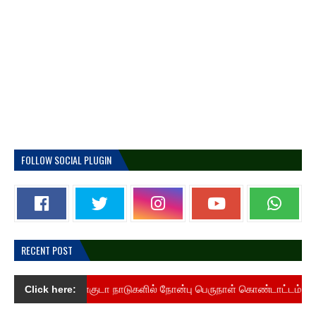
FOLLOW SOCIAL PLUGIN
RECENT POST
வளைகுடா நாடுகளில் நோன்பு பெருநாள் கொண்டாட்டம் ! புகைப்படங
Click here: