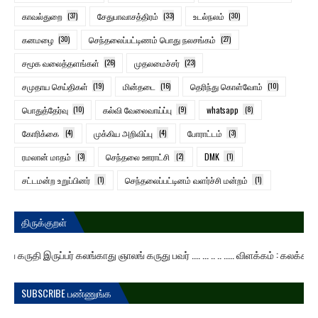
காவல்துறை
(37)
சேதுபாவாசத்திரம்
(33)
உடல்நலம்
(30)
கனமழை
(30)
செந்தலைப்பட்டிணம் பொது நலசங்கம்
(27)
சமூக வலைத்தளங்கள்
(26)
முதலமைச்சர்
(23)
சமுதாய செய்திகள்
(19)
மின்தடை
(16)
தெரிந்து கொள்வோம்
(10)
பொதுத்தேர்வு
(10)
கல்வி வேலைவாய்ப்பு
(9)
whatsapp
(8)
கோரிக்கை
(4)
முக்கிய அறிவிப்பு
(4)
போராட்டம்
(3)
ரமலான் மாதம்
(3)
செந்தலை ஊராட்சி
(2)
DMK
(1)
சட்டமன்ற உறுப்பினர்
(1)
செந்தலைப்பட்டினம் வளர்ச்சி மன்றம்
(1)
திருக்குறள்
 இருப்பர் கலங்காது ஞாலங் கருது பவர் .... ... .. .. ..... விளக்கம் : கலக்கத்
SUBSCRIBE பண்ணுங்க