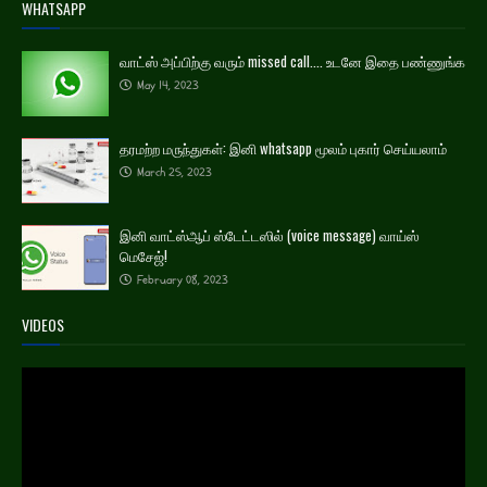
WHATSAPP
வாட்ஸ் அப்பிற்கு வரும் missed call.... உடனே இதை பண்ணுங்க
May 14, 2023
தரமற்ற மருந்துகள்: இனி whatsapp மூலம் புகார் செய்யலாம்
March 25, 2023
இனி வாட்ஸ்ஆப் ஸ்டேட்டஸில் (voice message) வாய்ஸ்
மெசேஜ்!
February 08, 2023
VIDEOS