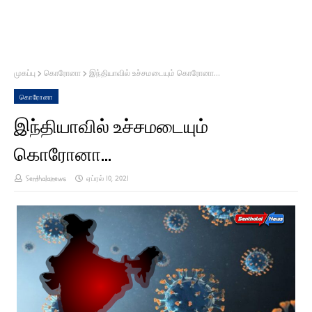
முகப்பு
கொரோனா
இந்தியாவில் உச்சமடையும் கொரோனா...
கொரோனா
இந்தியாவில் உச்சமடையும்
கொரோனா...
Senthalainews
ஏப்ரல் 10, 2021