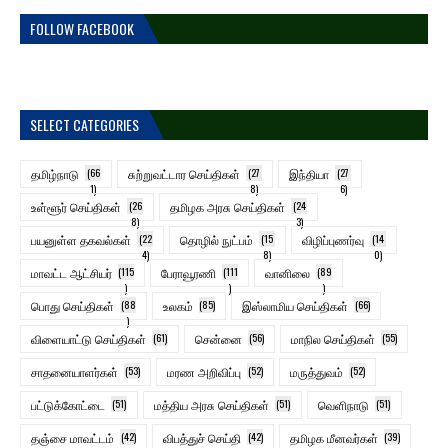
FOLLOW FACEBOOK
SELECT CATEGORIES
தமிழ்நாடு
(66
சுற்றுவட்டார செய்திகள்
(27
இந்தியா
(27
1)
8)
6)
உள்ளூர் செய்திகள்
(26
தமிழக அரசு செய்திகள்
(24
8)
3)
பயனுள்ள தகவல்கள்
(22
தொழில் நுட்பம்
(15
விழிப்புணர்வு
(14
4)
8)
0)
மாவட்ட ஆட்சியர்
(115
பேராவூரணி
(111
வானிலை
(89
)
)
)
பொது செய்திகள்
(88
உலகம்
(85)
இஸ்லாமிய செய்திகள்
(66)
)
விளையாட்டு செய்திகள்
(61)
சென்னை
(56)
மாநில செய்திகள்
(55)
சாதனையாளர்கள்
(53)
மரண அறிவிப்பு
(52)
மருத்துவம்
(52)
பட்டுக்கோட்டை
(51)
மத்திய அரசு செய்திகள்
(51)
வெளிநாடு
(51)
தஞ்சை மாவட்டம்
(42)
விபத்துச் செய்தி
(42)
தமிழக மீனவர்கள்
(39)