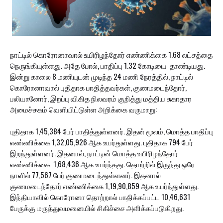
நாட்டில் கொரோனாவால் உயிரிழந்தோர் எண்ணிக்கை 1.68 லட்சத்தை
நெருங்கியுள்ளது. அதே போல், பாதிப்பு 1.32 கோடியை தாண்டியது.
இன்று காலை 8 மணியுடன் முடிந்த 24 மணி நேரத்தில், நாட்டில்
கொரோனாவால் புதிதாக பாதித்தவர்கள், குணமடைந்தோர்,
பலியானோர், இறப்பு விகித நிலவரம் குறித்து மத்திய சுகாதார
அமைச்சகம் வெளியிட்டுள்ள அறிக்கை வருமாறு:
புதிதாக 1,45,384 பேர் பாதித்துள்ளனர். இதன் மூலம், மொத்த பாதிப்பு
எண்ணிக்கை 1,32,05,926 ஆக உயர்துள்ளது. புதிதாக 794 பேர்
இறந்துள்ளனர். இதனால், நாட்டின் மொத்த உயிரிழந்தோர்
எண்ணிக்கை 1,68,436 ஆக உயர்ந்தது. தொற்றில் இருந்து ஒரே
நாளில் 77,567 பேர் குணமடைந்துள்ளனர். இதனால்
குணமடைந்தோர் எண்ணிக்கை 1,19,90,859 ஆக உயர்ந்துள்ளது.
இந்தியாவில் கொரோனா தொற்றால் பாதிக்கப்பட்ட 10,46,631
பேருக்கு மருத்துவமனையில் சிகிச்சை அளிக்கப்படுகிறது.