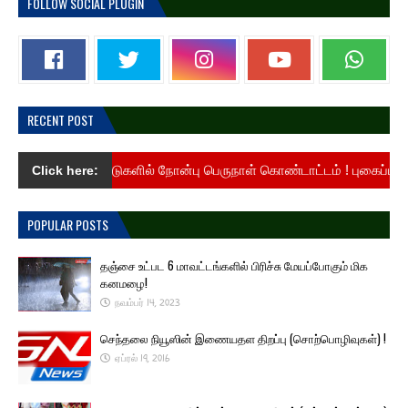
FOLLOW SOCIAL PLUGIN
RECENT POST
ைகுடா நாடுகளில் நோன்பு பெருநாள் கொண்டாட்டம் ! புகைப்படங்கள்..
Click here:
POPULAR POSTS
தஞ்சை உட்பட 6 மாவட்டங்களில் பிரிச்சு மேயப்போகும் மிக
கனமழை!
நவம்பர் 14, 2023
செந்தலை நியூஸின் இணையதள திறப்பு (சொற்பொழிவுகள்) !
ஏப்ரல் 19, 2016