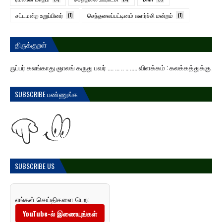
சட்டமன்ற உறுப்பினர்
(1)
செந்தலைப்பட்டினம் வளர்ச்சி மன்றம்
(1)
திருக்குறள்
 கலங்காது ஞாலங் கருது பவர் .... ... .. .. ..... விளக்கம் : கலக்கத்துக்கு இட
SUBSCRIBE பண்ணுங்க
SUBSCRIBE US
எங்கள் செய்திகளை பெற:
YouTube-ல் இணையுங்கள்