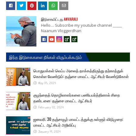
இடுகையிட்டது
ANVARALI
Hello.... Subscribe my youtube channel _____
Naanum Vloggerdhan
இந்த இடுகைகளை நீங்கள் விரும்பக்கூடும்
பொதுமக்கள் வெப்ப அலைத் தாக்கத்திருந்து தற்காத்துக்
கொள்ள வேண்டும்: தஞ்சை மாவட்ட ஆட்சியர் வேண்டுகோள்
May 05, 2024
குழந்தைத் தொழிலாளர்களை பணியமர்த்தினால் சிறை
தண்டனை: தஞ்சை மாவட்ட ஆட்சியர்
February 02, 2024
ஜனவரி. 30 தஞ்சாவூர் மாவட்டத்துக்கு உள்ளூர் விடுமுறை:
மாவட்ட ஆட்சியர் அறிவிப்பு
January 19, 2024