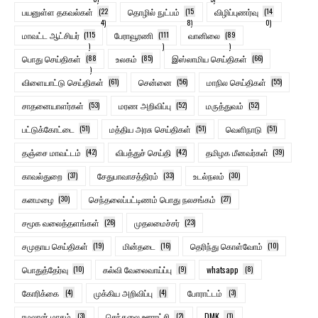
பயனுள்ள தகவல்கள்
(22
தொழில் நுட்பம்
(15
விழிப்புணர்வு
(14
4)
8)
0)
மாவட்ட ஆட்சியர்
(115
பேராவூரணி
(111
வானிலை
(89
)
)
)
பொது செய்திகள்
(88
உலகம்
(85)
இஸ்லாமிய செய்திகள்
(66)
)
விளையாட்டு செய்திகள்
(61)
சென்னை
(56)
மாநில செய்திகள்
(55)
சாதனையாளர்கள்
(53)
மரண அறிவிப்பு
(52)
மருத்துவம்
(52)
பட்டுக்கோட்டை
(51)
மத்திய அரசு செய்திகள்
(51)
வெளிநாடு
(51)
தஞ்சை மாவட்டம்
(42)
விபத்துச் செய்தி
(42)
தமிழக மீனவர்கள்
(39)
காவல்துறை
(37)
சேதுபாவாசத்திரம்
(33)
உடல்நலம்
(30)
கனமழை
(30)
செந்தலைப்பட்டிணம் பொது நலசங்கம்
(27)
சமூக வலைத்தளங்கள்
(26)
முதலமைச்சர்
(23)
சமுதாய செய்திகள்
(19)
மின்தடை
(16)
தெரிந்து கொள்வோம்
(10)
பொதுத்தேர்வு
(10)
கல்வி வேலைவாய்ப்பு
(9)
whatsapp
(8)
கோரிக்கை
(4)
முக்கிய அறிவிப்பு
(4)
போராட்டம்
(3)
ரமலான் மாதம்
(3)
செந்தலை ஊராட்சி
(2)
DMK
(1)