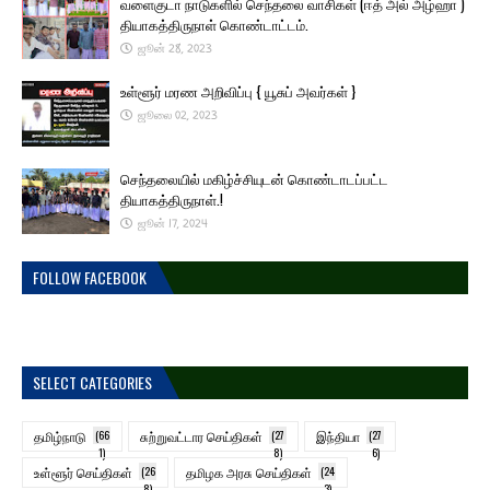
வளைகுடா நாடுகளில் செந்தலை வாசிகள் (ஈத் அல் அழ்ஹா )
தியாகத்திருநாள் கொண்டாட்டம்.
ஜூன் 28, 2023
உள்ளூர் மரண அறிவிப்பு { யூசுப் அவர்கள் }
ஜூலை 02, 2023
செந்தலையில் மகிழ்ச்சியுடன் கொண்டாடப்பட்ட
தியாகத்திருநாள்.!
ஜூன் 17, 2024
FOLLOW FACEBOOK
SELECT CATEGORIES
தமிழ்நாடு
(66
சுற்றுவட்டார செய்திகள்
(27
இந்தியா
(27
1)
8)
6)
உள்ளூர் செய்திகள்
(26
தமிழக அரசு செய்திகள்
(24
8)
3)