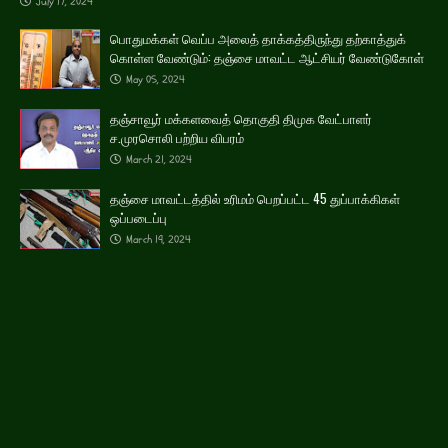
July 17, 2024
பொதுமக்கள் வெப்ப அலைத் தாக்கத்திருந்து தற்காத்துக்
கொள்ள வேண்டும்: தஞ்சை மாவட்ட ஆட்சியர் வேண்டுகோள்
May 05, 2024
தஞ்சாவூர் மக்களவைத் தொகுதி திமுக வேட்பாளர்
ச.முரசொலி பற்றிய விபரம்
March 21, 2024
தஞ்சை மாவட்டத்தில் உரிமம் பெறப்பட்ட 45 துப்பாக்கிகள்
ஒப்படைப்பு
March 19, 2024