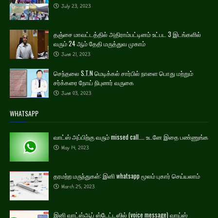
July 23, 2023
தஞ்சை மாவட்டத்தில் அதிராம்பட்டினம் உட்பட 3 இடங்களில்
வரும் 24 ஆம் தேதி மருத்துவ முகாம்
June 21, 2023
செந்தலை S.T.N மெடிக்கல் சார்பில் நாளை பொது மற்றும்
சர்க்கரை நோய் நிபுணர் வருகை
June 03, 2023
WHATSAPP
வாட்ஸ் அப்பிற்கு வரும் missed call.... உடனே இதை பண்ணுங்க
May 14, 2023
தரமற்ற மருந்துகள்: இனி whatsapp மூலம் புகார் செய்யலாம்
March 25, 2023
இனி வாட்ஸ்ஆப் ஸ்டேட்டஸில் (voice message) வாய்ஸ்