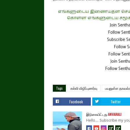
எங்களுடைய இணையதள செய்திக
கொள்ள எங்களுடைய சமூக 
Join Senth
Follow Sen
Subscribe S
Follow S
Follow Sent
Join Sent
Follow Senth
Tags
கல்வி விழிப்புணர்வு
பயனுள்ள தகவல்
Facebook
Twitter
இடுகையிட்டது
ANVARALI
Hello.... Subscribe my 