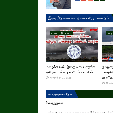
இந்த இடுகைகளை நீங்கள் விரும்பக்கூடும்
கல்வி விழிப்புணர்வு
தமிழ
மழைக்காலம்.. இதை செய்யாதீங்க..
தமிழகத
தமிழக மின்சார வாரியம் வார்னிங்
மழை பெ
வானில
November 07, 2023
March
கருத்துரையிடுக
0 கருத்துகள்
உங்களின் மேலான கருத்துக்கள் இங்கே வரவேற்கப்ப