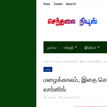
Home
Contact
About Us
முகப்பு
உள்ளூர்
இந்தியா
முகப்பு
மழை
மழைக்காலம்.. இதை செய்யாதீங்க.. தம
மழை
மழைக்காலம்.. இதை செய்
வார்னிங்
Anvarali
நவம்பர் 07, 2023