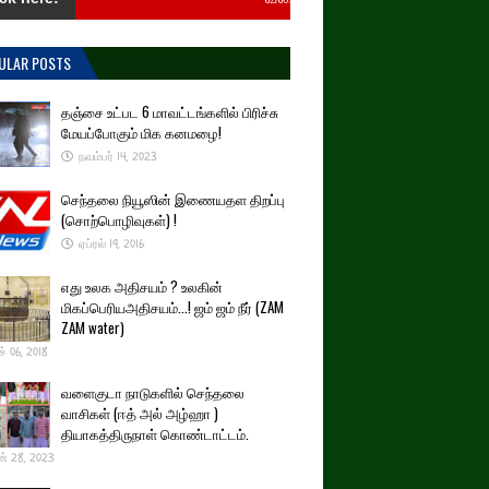
ULAR POSTS
தஞ்சை உட்பட 6 மாவட்டங்களில் பிரிச்சு
மேயப்போகும் மிக கனமழை!
நவம்பர் 14, 2023
செந்தலை நியூஸின் இணையதள திறப்பு
(சொற்பொழிவுகள்) !
ஏப்ரல் 19, 2016
எது உலக அதிசயம் ? உலகின்
மிகப்பெரியஅதிசயம்...! ஜம் ஜம் நீர் (ZAM
ZAM water)
ச் 06, 2018
வளைகுடா நாடுகளில் செந்தலை
வாசிகள் (ஈத் அல் அழ்ஹா )
தியாகத்திருநாள் கொண்டாட்டம்.
் 28, 2023