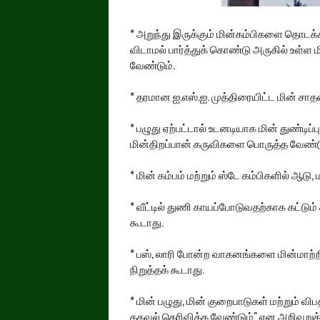
* அறுந்து இருக்கும் மின்கம்பிகளை தொடக்க
விடாமல் பார்த்துக் கொண்டு அருகில் உள்ள
வேண்டும்.
* தரமான ஐ.எஸ்.ஐ. முத்திரையிட்ட மின் சா
* பழுது ஏற்பட்டால் உடனடியாக மின் துண்டிப்ப
மின்திறப்பான் கருவிகளை பொருத்த வேண்டு
* மின் கம்பம் மற்றும் ஸ்டே கம்பிகளில் ஆடு
காலங் கருதி இருப்பர் கலங்கா
* வீட்டில் துணி காயப்போடுவதற்காக கட்டும் க
கூடாது.
* பஸ், லாரி போன்ற வாகனங்களை மின்மாற்ற
நிறுத்தக் கூடாது.
* மின் பழுது, மின் குறைபாடுகள் மற்றும் வ
தகவல் தெரிவிக்க வேண்டும்" என அறிவுறுத்த