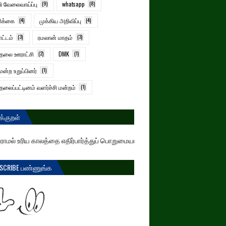
ி வேலைவாய்ப்பு
(9)
whatsapp
(8)
ிக்கை
(4)
முக்கிய அறிவிப்பு
(4)
ட்டம்
(3)
ரமலான் மாதம்
(3)
்தலை ஊராட்சி
(2)
DMK
(1)
மன்ற உறுப்பினர்
(1)
தலைப்பட்டினம் வளர்ச்சி மன்றம்
(1)
க்குறள்
் உரிய காலத்தை எதிர்பார்த்துப் பொறுமையாக இருப்பவர்கள் இந்த உலகத்தையேகூட வென
SCRIBE பண்ணுங்க