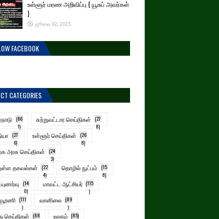
உள்ளூர் மரண அறிவிப்பு { யூசுப் அவர்கள்
}
ஜூலை 02, 2023
LOW FACEBOOK
ECT CATEGORIES
்நாடு
(66
சுற்றுவட்டார செய்திகள்
(27
1)
8)
ியா
(27
உள்ளூர் செய்திகள்
(26
6)
8)
க அரசு செய்திகள்
(24
3)
ுள்ள தகவல்கள்
(22
தொழில் நுட்பம்
(15
4)
8)
ப்புணர்வு
(14
மாவட்ட ஆட்சியர்
(115
0)
)
ாவூரணி
(111
வானிலை
(89
)
)
ு செய்திகள்
(88
உலகம்
(85)