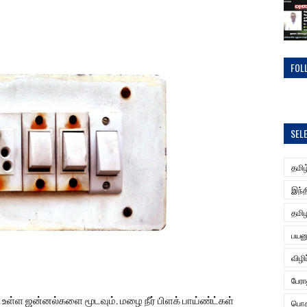
FOL
SEL
தமிழ
இந்த
தமிழ
பயன
விழி
பேர
் உள்ள ஜன்னல்களை மூடவும். மழை நீர் பிளக் பாய்ண்ட்கள்
பொத