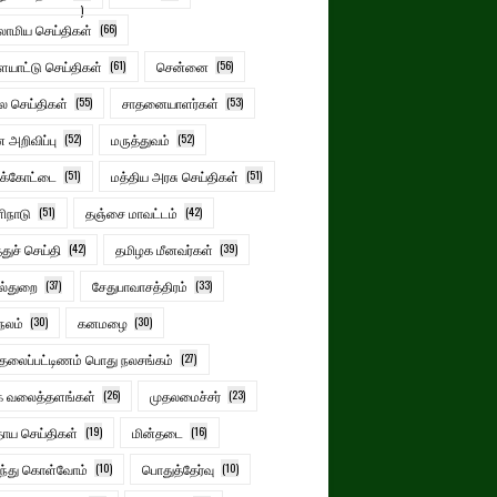
)
லாமிய செய்திகள்
(66)
யாட்டு செய்திகள்
(61)
சென்னை
(56)
ல செய்திகள்
(55)
சாதனையாளர்கள்
(53)
அறிவிப்பு
(52)
மருத்துவம்
(52)
ுக்கோட்டை
(51)
மத்திய அரசு செய்திகள்
(51)
ிநாடு
(51)
தஞ்சை மாவட்டம்
(42)
்துச் செய்தி
(42)
தமிழக மீனவர்கள்
(39)
ல்துறை
(37)
சேதுபாவாசத்திரம்
(33)
நலம்
(30)
கனமழை
(30)
்தலைப்பட்டிணம் பொது நலசங்கம்
(27)
க வலைத்தளங்கள்
(26)
முதலமைச்சர்
(23)
தாய செய்திகள்
(19)
மின்தடை
(16)
ிந்து கொள்வோம்
(10)
பொதுத்தேர்வு
(10)