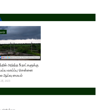
்நாடு
்தில் அடுத்த 5 நாட்களுக்கு
ய்ய வாய்ப்பு: சென்னை
ை ஆய்வு மையம்
 28, 2023
டுகின்றன......