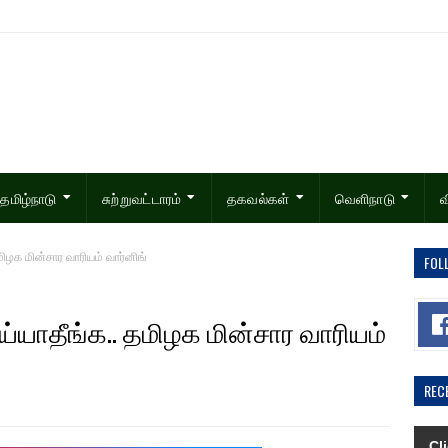
தமிழ்நாடு
சுற்றுவட்டாரம்
தகவல்கள்
வெளிநாடு
வ
ிழக மின்சார வாரியம் வார்னிங்
FOL
யாதீங்க.. தமிழக மின்சார வாரியம்
REC
Cl