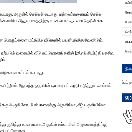
கல்வ
கோர
ூடாது. அருகில் செல்லக் கூடாது. மற்றவர்களையும் செல்ல
 மின்வாரிய அலுவலகத்திற்கு உடனடியாக தகவல் தெரிவிக்க
போரா
செந
தன பொருட்களை மட்டுமே வீடுகளில் பயன்படுத்த வேண்டும்.
சட்ட
செந்
ு ஏற்படும் வகையில் வீடு கட்டுமானங்களில் (இ.எல்.சி.பி.) நிலகசிவு
ம்.
திரு
, மாடுகளை கட்டக் கூடாது.
து ஞாலங் கருது பவர் .... ... .. .. ..... விளக்கம் : கலக்கத்துக்கு இடம் தராமல
யிற்றின் மீது எந்த ஒரு மின் ஒயரையும் சுற்றி எடுத்துச் செல்லக்
SUB
ிக்கு அருகிலோ, மின்பாதைக்கு அருகிலோ, கீழ் பகுதியிலோ
ிபத்து குறித்து உடனடியாக அருகில் உள்ள மின் அலுவலகத்திற்கு
ப்பட்டுள்ளது.