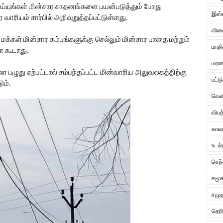
ெய்யுங்கள் மின்சார சாதனங்களை பயன்படுத்தும் போது
இஸ்
ாரியம் சார்பில் அறிவுறுத்தப்பட்டுள்ளது.
விளை
மக்கள் மின்சார கம்பங்களுக்கு செல்லும் மின்சார பாதை மற்றும்
மாநி
ோ கூடாது.
மரண 
 பழுது ஏற்பட்டால் சம்பந்தப்பட்ட மின்வாரிய அலுவலகத்திற்கு
பட்ட
ும்.
வெள
விபத
காவ
உடல்
செந
சமூ
சமு
தெர