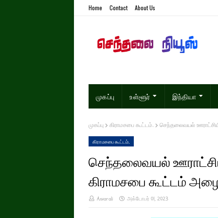
Home
Contact
About Us
முகப்பு
உள்ளூர்
இந்தியா
முகப்பு
கிராமசபை கூட்டம்.
செந்தலைவயல் ஊராட்சியில
கிராமசபை கூட்டம்.
செந்தலைவயல் ஊராட்சியி
கிராமசபை கூட்டம் அழை
Anvarali
அக்டோபர் 01, 2023
வளைகுட