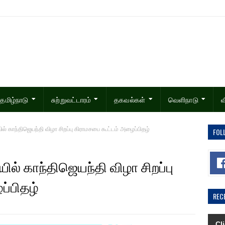
தமிழ்நாடு
சுற்றுவட்டாரம்
தகவல்கள்
வெளிநாடு
வ
் காந்திஜெயந்தி விழா சிறப்பு கிராமசபை கூட்டம் அழைப்பிதழ்
FOL
ல் காந்திஜெயந்தி விழா சிறப்பு
ப்பிதழ்
REC
ா நாடுகளில் நோன்பு பெருநாள் கொண்டாட்டம் ! புகைப்படங்கள்..
Cl