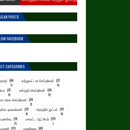
ULAR POSTS
LOW FACEBOOK
ECT CATEGORIES
்நாடு
(66
சுற்றுவட்டார செய்திகள்
(27
1)
8)
ியா
(27
உள்ளூர் செய்திகள்
(26
6)
8)
க அரசு செய்திகள்
(24
3)
ுள்ள தகவல்கள்
(22
தொழில் நுட்பம்
(15
4)
8)
ப்புணர்வு
(14
மாவட்ட ஆட்சியர்
(115
0)
)
ாவூரணி
(111
வானிலை
(89