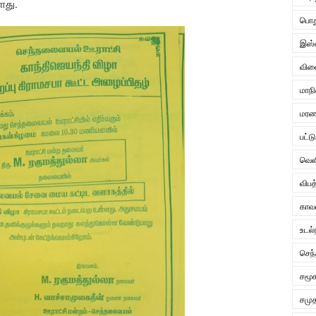
ளது.
பொத
இஸ்
விளை
மாநி
மரண 
பட்ட
வெள
விபத
காவ
உடல்
செந
சமூ
சமு