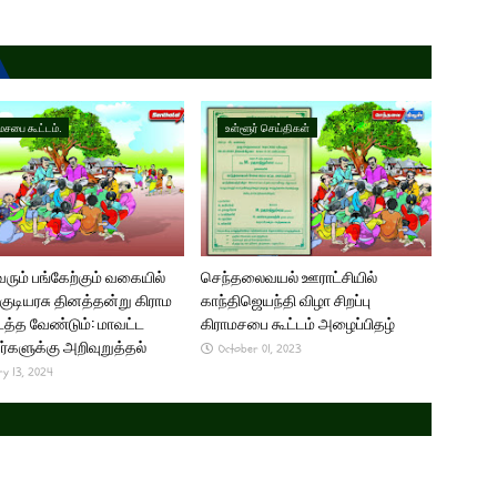
மசபை கூட்டம்.
உள்ளூர் செய்திகள்
ம் பங்கேற்கும் வகையில்
செந்தலைவயல் ஊராட்சியில்
குடியரசு தினத்தன்று கிராம
காந்திஜெயந்தி விழா சிறப்பு
த்த வேண்டும்: மாவட்ட
கிராமசபை கூட்டம் அழைப்பிதழ்
ர்களுக்கு அறிவுறுத்தல்
October 01, 2023
ry 13, 2024