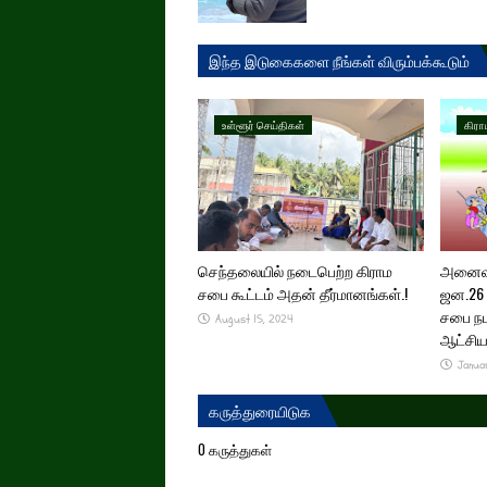
இந்த இடுகைகளை நீங்கள் விரும்பக்கூடும்
உள்ளூர் செய்திகள்
கிரா
செந்தலையில் நடைபெற்ற கிராம
அனைவரு
சபை கூட்டம் அதன் தீர்மானங்கள்.!
ஜன.26 
சபை நட
August 15, 2024
ஆட்சிய
Janua
கருத்துரையிடுக
0 கருத்துகள்