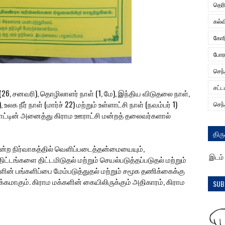
தெர
கல்வ
கோர
போரா
செந
சட்ட
் (26, சனவரி), தொழிலாளர் நாள் (1, மே), இந்திய விடுதலை நாள்,
லக நீர் நாள் (மார்ச் 22) மற்றும் உள்ளாட்சி நாள் (நவம்பர் 1)
செந்
நாட்டின் அனைத்து கிராம ஊராட்சி மன்றத் தலைவர்களால்
திரு
 மன்ற நிர்வாகத்தில் வெளிப்படைத்தன்மையையும்,
்காது ஞாலங் கருது பவர் .... ... .. .. ..... விளக்கம் : கலக்கத்துக்கு இடம் தர
ிட்டங்களை திட்டமிடுதல் மற்றும் செயல்படுத்தப்படுதல் மற்றும்
ின் பங்களிப்பை மேம்படுத்துதல் மற்றும் சமூக தணிக்கைக்கு
கமாகும். கிராம மக்களின் கையிலிருக்கும் அதிகாரம், கிராம
SUB