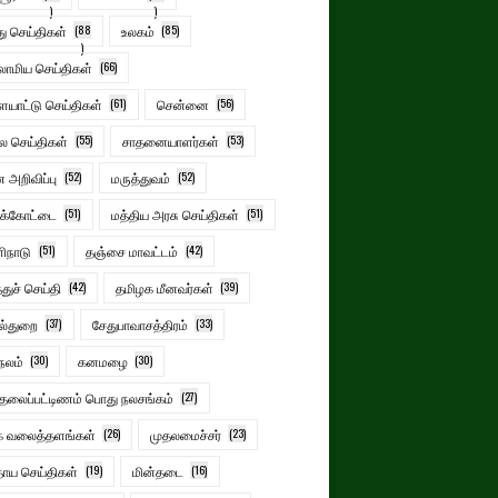
)
)
ு செய்திகள்
(88
உலகம்
(85)
)
லாமிய செய்திகள்
(66)
யாட்டு செய்திகள்
(61)
சென்னை
(56)
ல செய்திகள்
(55)
சாதனையாளர்கள்
(53)
அறிவிப்பு
(52)
மருத்துவம்
(52)
ுக்கோட்டை
(51)
மத்திய அரசு செய்திகள்
(51)
ிநாடு
(51)
தஞ்சை மாவட்டம்
(42)
்துச் செய்தி
(42)
தமிழக மீனவர்கள்
(39)
ல்துறை
(37)
சேதுபாவாசத்திரம்
(33)
நலம்
(30)
கனமழை
(30)
்தலைப்பட்டிணம் பொது நலசங்கம்
(27)
க வலைத்தளங்கள்
(26)
முதலமைச்சர்
(23)
தாய செய்திகள்
(19)
மின்தடை
(16)