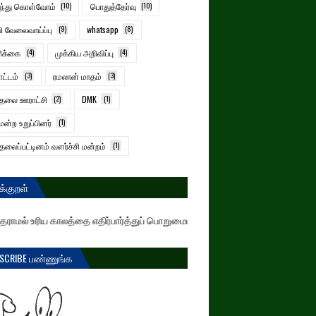
ிந்து கொள்வோம்
(10)
பொதுத்தேர்வு
(10)
ி வேலைவாய்ப்பு
(9)
whatsapp
(8)
ிக்கை
(4)
முக்கிய அறிவிப்பு
(4)
ட்டம்
(3)
ரமலான் மாதம்
(3)
்தலை ஊராட்சி
(2)
DMK
(1)
மன்ற உறுப்பினர்
(1)
தலைப்பட்டினம் வளர்ச்சி மன்றம்
(1)
க்குறள்
ாமல் உரிய காலத்தை எதிர்பார்த்துப் பொறுமையாக இருப்பவர்கள் இந்த உலகத்தையேகூட 
SCRIBE பண்ணுங்க