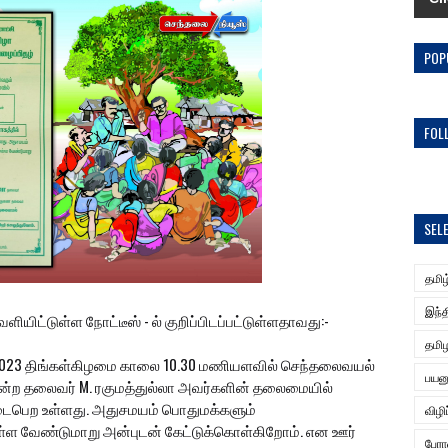
POP
FOL
SEL
தமிழ
இந்த
ிட்டுள்ள நோட்டீஸ் - ல் குறிப்பிடப்பட்டுள்ளதாவது:-
தமிழ
2023 திங்கள்கிழமை காலை 10.30 மணியளவில் செந்தலைவயல்
பயன
ன்ற தலைவர் M. ரகுமத்துல்லா அவர்களின் தலைமையில்
நடைபெற உள்ளது. அதுசமயம் பொதுமக்களும்
விழி
ள்ள வேண்டுமாறு அன்புடன் கேட்டுக்கொள்கிறோம். என ஊர்
பேர