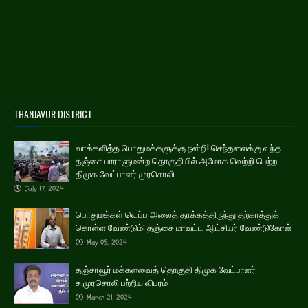
THANJAVUR DISTRICT
வாக்களித்த பொதுமக்களுக்கு நன்றி! செந்தலைக்கு வந்த
தஞ்சை பாராளுமன்ற தொகுதியில் அமோக வெற்றி பெற்ற
திமுக வேட்பாளர் முரசொலி
July 17, 2024
பொதுமக்கள் வெப்ப அலைத் தாக்கத்திருந்து தற்காத்துக்
கொள்ள வேண்டும்: தஞ்சை மாவட்ட ஆட்சியர் வேண்டுகோள்
May 05, 2024
தஞ்சாவூர் மக்களவைத் தொகுதி திமுக வேட்பாளர்
ச.முரசொலி பற்றிய விபரம்
March 21, 2024