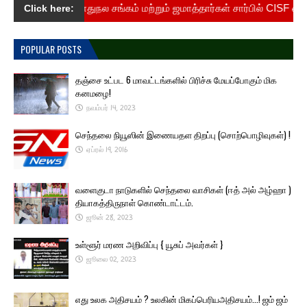
.
பொதுநல சங்கம் மற்றும் ஜமாத்தார்கள் சார்பில் CISF சைக்கிள் ப
Click here:
POPULAR POSTS
தஞ்சை உட்பட 6 மாவட்டங்களில் பிரிச்சு மேயப்போகும் மிக
கனமழை!
நவம்பர் 14, 2023
செந்தலை நியூஸின் இணையதள திறப்பு (சொற்பொழிவுகள்) !
ஏப்ரல் 19, 2016
வளைகுடா நாடுகளில் செந்தலை வாசிகள் (ஈத் அல் அழ்ஹா )
தியாகத்திருநாள் கொண்டாட்டம்.
ஜூன் 28, 2023
உள்ளூர் மரண அறிவிப்பு { யூசுப் அவர்கள் }
ஜூலை 02, 2023
எது உலக அதிசயம் ? உலகின் மிகப்பெரியஅதிசயம்...! ஜம் ஜம்