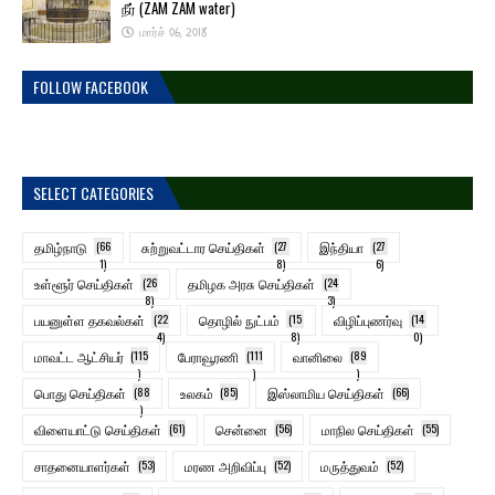
நீர் (ZAM ZAM water)
மார்ச் 06, 2018
FOLLOW FACEBOOK
SELECT CATEGORIES
தமிழ்நாடு
(66
சுற்றுவட்டார செய்திகள்
(27
இந்தியா
(27
1)
8)
6)
உள்ளூர் செய்திகள்
(26
தமிழக அரசு செய்திகள்
(24
8)
3)
பயனுள்ள தகவல்கள்
(22
தொழில் நுட்பம்
(15
விழிப்புணர்வு
(14
4)
8)
0)
மாவட்ட ஆட்சியர்
(115
பேராவூரணி
(111
வானிலை
(89
)
)
)
பொது செய்திகள்
(88
உலகம்
(85)
இஸ்லாமிய செய்திகள்
(66)
)
விளையாட்டு செய்திகள்
(61)
சென்னை
(56)
மாநில செய்திகள்
(55)
சாதனையாளர்கள்
(53)
மரண அறிவிப்பு
(52)
மருத்துவம்
(52)