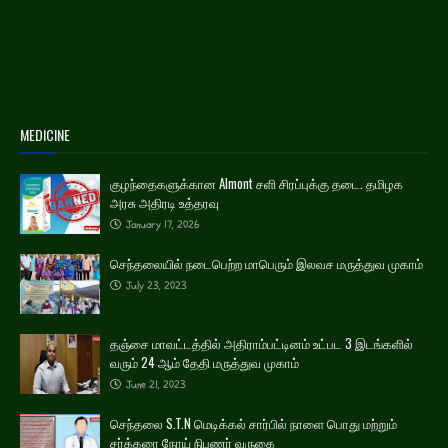
MEDICINE
குழந்தைகளுக்கான Almont சளி சிரப்புக்கு தடை. தமிழக
அரசு அதிரடி உத்தரவு
January 17, 2026
செந்தலையில் நடைபெற்ற மாபெரும் இலவச மருத்துவ முகாம்
July 23, 2023
தஞ்சை மாவட்டத்தில் அதிராம்பட்டினம் உட்பட 3 இடங்களில்
வரும் 24 ஆம் தேதி மருத்துவ முகாம்
June 21, 2023
செந்தலை S.T.N மெடிக்கல் சார்பில் நாளை பொது மற்றும்
சர்க்கரை நோய் நிபுணர் வருகை