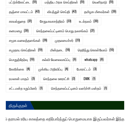
பட்டுக்கோட்டை
(51)
மத்திய அரசு செய்திகள்
(51)
வெளிநாடு
(51)
தஞ்சை மாவட்டம்
(42)
விபத்துச் செய்தி
(42)
தமிழக மீனவர்கள்
(39)
காவல்துறை
(37)
சேதுபாவாசத்திரம்
(33)
உடல்நலம்
(30)
கனமழை
(30)
செந்தலைப்பட்டிணம் பொது நலசங்கம்
(27)
சமூக வலைத்தளங்கள்
(26)
முதலமைச்சர்
(23)
சமுதாய செய்திகள்
(19)
மின்தடை
(16)
தெரிந்து கொள்வோம்
(10)
பொதுத்தேர்வு
(10)
கல்வி வேலைவாய்ப்பு
(9)
whatsapp
(8)
கோரிக்கை
(4)
முக்கிய அறிவிப்பு
(4)
போராட்டம்
(3)
ரமலான் மாதம்
(3)
செந்தலை ஊராட்சி
(2)
DMK
(1)
சட்டமன்ற உறுப்பினர்
(1)
செந்தலைப்பட்டினம் வளர்ச்சி மன்றம்
(1)
திருக்குறள்
 இடம் தராமல் உரிய காலத்தை எதிர்பார்த்துப் பொறுமையாக இருப்பவர்கள் இந்த உலகத்த