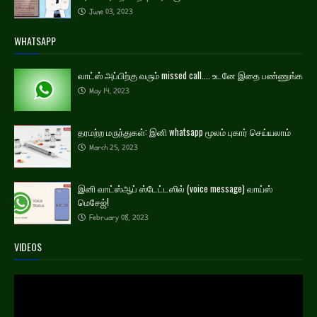
June 03, 2023
WHATSAPP
வாட்ஸ் அப்பிற்கு வரும் missed call.... உடனே இதை பண்ணுங்க
May 14, 2023
தரமற்ற மருந்துகள்: இனி whatsapp மூலம் புகார் செய்யலாம்
March 25, 2023
இனி வாட்ஸ்ஆப் ஸ்டேட்டஸில் (voice message) வாய்ஸ்
மெசேஜ்!
February 08, 2023
VIDEOS